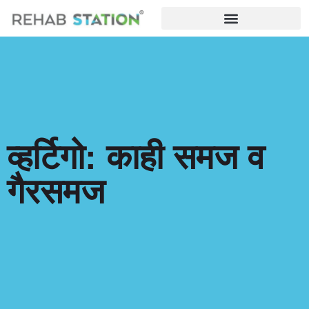
व्हर्टिगो: काही समज व
गैरसमज