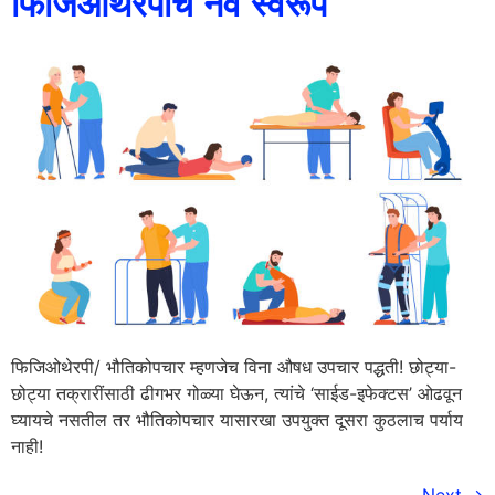
फिजिओथेरपीचे नवे स्वरूप
फिजिओथेरपी/ भौतिकोपचार म्हणजेच विना औषध उपचार पद्धती! छोट्या-
छोट्या तक्रारींसाठी ढीगभर गोळ्या घेऊन, त्यांचे ‘साईड-इफेक्टस’ ओढवून
घ्यायचे नसतील तर भौतिकोपचार यासारखा उपयुक्त दूसरा कुठलाच पर्याय
नाही!
Next
→