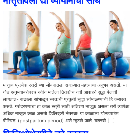
मात्तृतावला द्या व्यायामाची साथ
मात्तृत्व प्रत्येक स्त्री च्या जीवनातला सगळ्यात महत्त्वाचा अनुभव असतो. या
गोड अनुभवाबरोबरच नवीन मातेला तितकीच नवी आवाहने सुद्धा पेलावी
लागतात- बाळाला सांभाळून स्वतःची प्रकृती सुद्धा सांभाळण्याची हि कसरत
असते. गरोदरपणाचा हा काळ स्त्री साठी अतिशय नाजूक असला तरी त्यापेक्षा
अधिक नाजूक काळ असतो डिलिव्हरी नंतरचा! या काळाला ‘पोस्‍टपार्टम
पीरियड’ (postpartum period) असे म्हटले जाते. यशस्वी […]