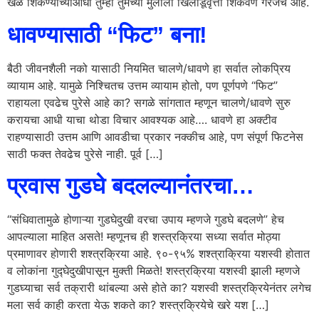
खेळ शिकण्याच्याआधी तुम्ही तुमच्या मुलाला खिलाडूवृत्ती शिकवणे गरजेचे आहे.
धावण्यासाठी “फिट” बना!
बैठी जीवनशैली नको यासाठी नियमित चालणे/धावणे हा सर्वात लोकप्रिय
व्यायाम आहे. यामुळे निश्चितच उत्तम व्यायाम होतो, पण पूर्णपणे “फिट”
राहायला एवढेच पुरेसे आहे का? सगळे सांगतात म्हणून चालणे/धावणे सुरु
करायचा आधी याचा थोडा विचार आवश्यक आहे…. धावणे हा अक्टीव
राहण्यासाठी उत्तम आणि आवडीचा प्रकार नक्कीच आहे, पण संपूर्ण फिटनेस
साठी फक्त तेवढेच पुरेसे नाही. पूर्व […]
प्रवास गुडघे बदलल्यानंतरचा…
“संधिवातामुळे होणाऱ्या गुडघेदुखी वरचा उपाय म्हणजे गुडघे बदलणे” हेच
आपल्याला माहित असते! म्हणूनच ही शस्त्रक्रिया सध्या सर्वात मोठ्या
प्रमाणावर होणारी शश्त्रक्रिया आहे. ९०-९५% शश्त्राक्रिया यशस्वी होतात
व लोकांना गुद्घेदुखीपासून मुक्ती मिळते! शस्त्रक्रिया यशस्वी झाली म्हणजे
गुडघ्याचा सर्व तक्रारी थांबल्या असे होते का? यशस्वी शस्त्रक्रियेनंतर लगेच
मला सर्व काही करता येऊ शकते का? शस्त्रक्रियेचे खरे यश […]