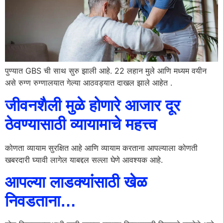
पुण्यात GBS ची साथ सुरु झाली आहे. 22 लहान मुले आणि मध्यम वयीन
असे रुग्ण रुग्णालयात गेल्या आठवड्यात दाखल झाले आहेत .
जीवनशैली मुळे होणारे आजार दूर
ठेवण्यासाठी व्यायामाचे महत्त्व
कोणता व्यायाम सुरक्षित आहे आणि व्यायाम करताना आपल्याला कोणती
खबरदारी घ्यावी लागेल याबद्दल सल्ला घेणे आवश्यक आहे.
आपल्या लाडक्यांसाठी खेळ
निवडताना…